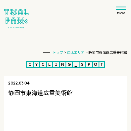
MENU
トップ
>
由比エリア
>
静岡市東海道広重美術館
C
Y
C
L
I
N
G
_
S
P
O
T
2022.03.04
静岡市東海道広重美術館