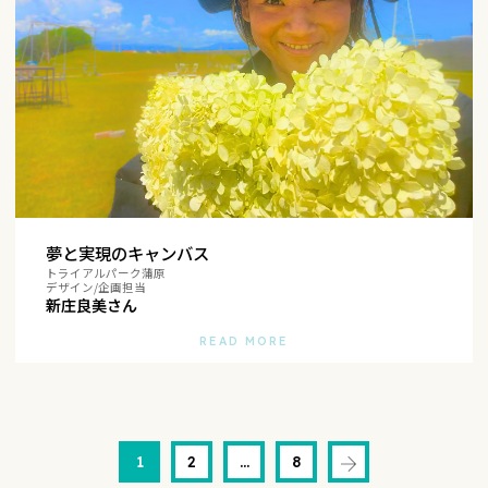
夢と実現のキャンバス
トライアルパーク蒲原
デザイン/企画担当
新庄良美さん
READ MORE
投
1
2
…
8
稿