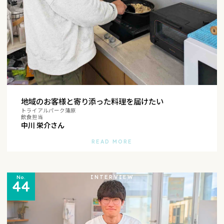
地域のお客様と寄り添った料理を届けたい
トライアルパーク蒲原
飲食担当
中川 栄介さん
READ MORE
INTERVIEW
No.
44