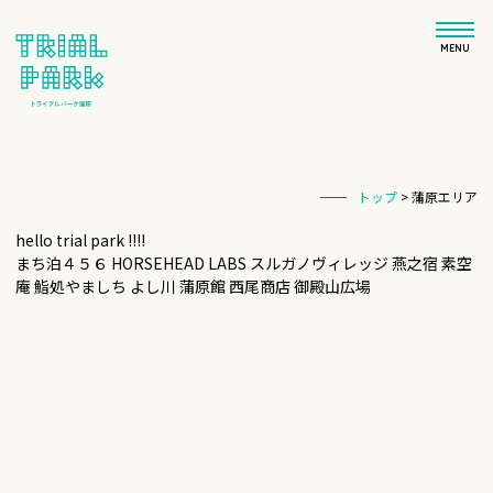
MENU
トップ
>
蒲原エリア
hello trial park !!!!
まち泊４５６ HORSEHEAD LABS スルガノヴィレッジ 燕之宿 素空
庵 鮨処やましち よし川 蒲原館 西尾商店 御殿山広場