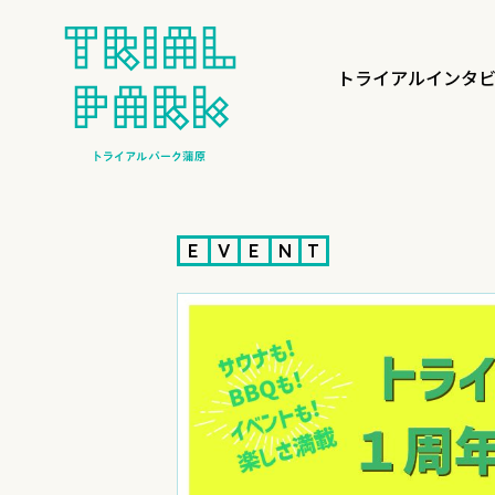
トライアルインタ
E
V
E
N
T