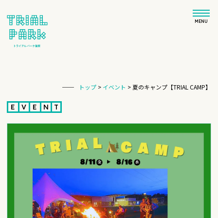
MENU
トップ
>
イベント
>
夏のキャンプ【TRIAL CAMP】
E
V
E
N
T