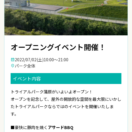
オープニングイベント開催！
2022/07/02(土)
10:00〜21:00
calendar_month
パーク全体
place
イベント内容
トライアルパーク蒲原がいよいよオープン！
オープンを記念して、屋外の開放的な空間を最大限にいかし
たトライアルパークならではのイベントを開催いたしま
す。
■豪快に豚肉を焼く
アサードBBQ