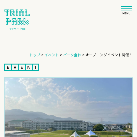
MENU
トップ
>
イベント
>
パーク全体
>
オープニングイベント開催！
E
V
E
N
T