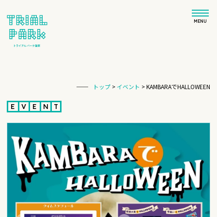
MENU
トップ
>
イベント
>
KAMBARAでHALLOWEEN
E
V
E
N
T