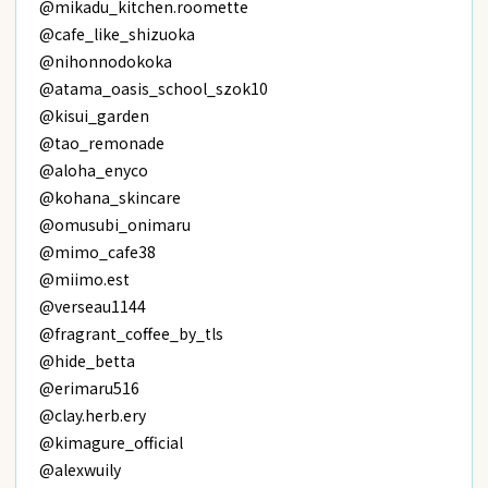
@mikadu_kitchen.roomette
@cafe_like_shizuoka
@nihonnodokoka
@atama_oasis_school_szok10
@kisui_garden
@tao_remonade
@aloha_enyco
@kohana_skincare
@omusubi_onimaru
@mimo_cafe38
@miimo.est
@verseau1144
@fragrant_coffee_by_tls
@hide_betta
@erimaru516
@clay.herb.ery
@kimagure_official
@alexwuily