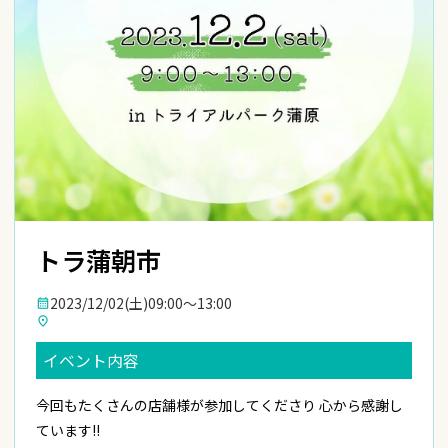
トラ蒲朝市
2023/12/02(土)
09:00〜13:00
calendar_month
place
イベント内容
今回もたくさんの店舗様が参加してくださり 心から感謝し
ています!!