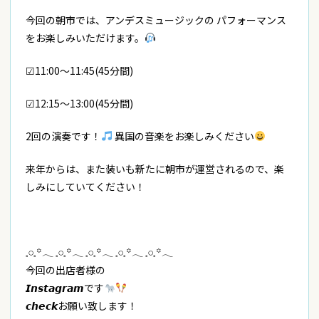
今回の朝市では、アンデスミュージックの パフォーマンス
をお楽しみいただけます。
︎︎︎︎︎︎☑︎11:00〜11:45(45分間)
☑︎12:15〜13:00(45分間)
2回の演奏です！
異国の音楽をお楽しみください
来年からは、また装いも新たに朝市が運営されるので、楽
しみにしていてください！
𓈒𓏸𓈒꙳𓂃 𓈒𓏸𓈒꙳𓂃 𓈒𓏸𓈒꙳𓂃 𓈒𓏸𓈒꙳𓂃 𓈒𓏸𓈒꙳𓂃
今回の出店者様の
𝙄𝙣𝙨𝙩𝙖𝙜𝙧𝙖𝙢です
𝙘𝙝𝙚𝙘𝙠お願い致します！