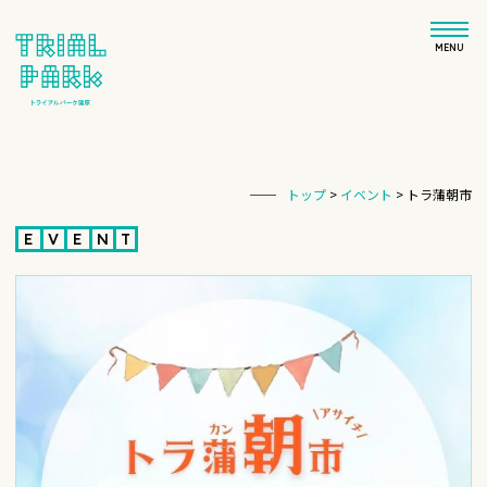
MENU
トップ
>
イベント
>
トラ蒲朝市
E
V
E
N
T