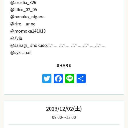
@arcelia_326
@lillco_02_05
@nanako_nigaoe
@rire__anne
@momoka141013
@八仙
@sanagi_ shokudo𓈒𓏸𓈒꙳𓂃 𓈒𓏸𓈒꙳𓂃 𓈒𓏸𓈒꙳𓂃 𓈒𓏸𓈒꙳𓂃 𓈒𓏸𓈒꙳𓂃
@syk.c.nail
SHARE
Twitter
Facebook
Line
共
有
2023/12/02(土)
09:00〜13:00