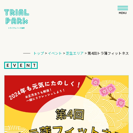
MENU
トップ
>
イベント
>
芝生エリア
>
第4回トラ蒲フィットネス
E
V
E
N
T