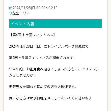
2024/01/28(日)
10:00〜12:10
calendar_month
芝生エリア
place
イベント内容
【第4回 トラ蒲フィットネス】
2024年1月28日（日）にトライアルパーク蒲原にて
第4回トラ蒲フィットネスが開催されます！
年末年始、お正月食べ過ぎてしまった方もここでリフレッ
シュしませんか！
老若男女を問わず初めての方も大歓迎です。
気になる方はぜひ日程をメモしておいてくださいね♪