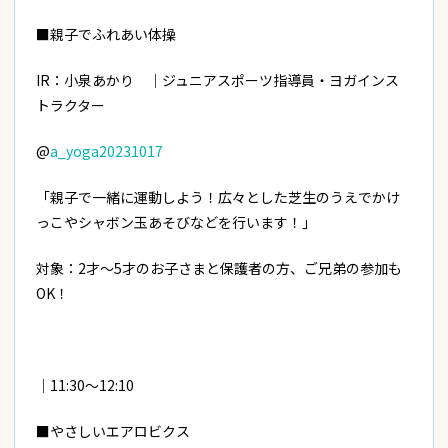
■親子でふれあい体操
IR：
小泉あかり ｜ジュニアスポーツ指導員・ヨガインス
トラクター
@
a_yoga20231017
「親子で一緒に運動しよう！広々とした芝生のうえでかけ
っこやシャボン玉あそびなどを行います！」
対象：2才～5才のお子さまと保護者の方、ご兄弟の参加も
OK！
｜11:30～12:10
■やさしいエアロビクス