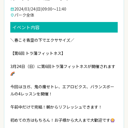
2024/03/24(日)
09:00〜11:40
calendar_month
パーク全体
place
イベント内容
＼春こそ青空の下でエクササイズ／
【第6回 トラ蒲フィットネス】
3月24日（日）に第6回トラ蒲フィットネスが開催されます
今回はヨガ、鬼の痩せトレ、エアロビクス、バランスボー
ルの4レッスンを開催！
午前中だけで完結！朝からリフレッシュできます！
初めての方はもちろん！お子様から大人まで大歓迎です