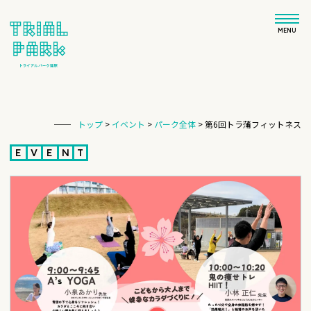
MENU
トップ
>
イベント
>
パーク全体
>
第6回トラ蒲フィットネス
E
V
E
N
T