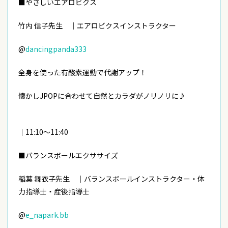
■やさしいエアロビクス
竹内 信子先生 ｜エアロビクスインストラクター
@
dancingpanda333
全身を使った有酸素運動で代謝アップ！
懐かしJPOPに合わせて自然とカラダがノリノリに♪
｜11:10～11:40
■バランスボールエクササイズ
稲葉 舞衣子先生 ｜バランスボールインストラクター・体
力指導士・産後指導士
@
e_napark.bb