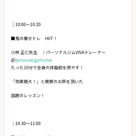
｜10:00～10:20
■鬼の痩せトレ HIIT！
小林 正仁先生 ｜パーソナルジムVIVAトレーナー
@
personal.gym.viva
たった10分で全身の体脂肪を燃やす！
「効果絶大！」と絶賛のお声を頂いた
話題のレッスン！
｜10:30～11:00