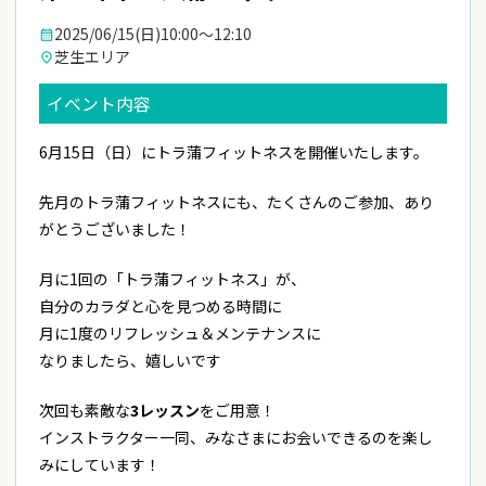
2025/06/15(日)
10:00〜12:10
calendar_month
芝生エリア
place
イベント内容
6月15日（日）にトラ蒲フィットネスを開催いたします。
先月のトラ蒲フィットネスにも、たくさんのご参加、あり
がとうございました！
月に1回の「トラ蒲フィットネス」が
、
自分のカラダと心を見つめる時間に
月に1度のリフレッシュ＆メンテナンスに
なりましたら、嬉しいです
次回も素敵な
3レッスン
をご用意！
インストラクター一同、みなさまにお会いできるのを楽し
みにしています！