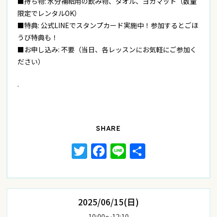
■持ち物: 水分補給用の飲み物、タオル、ヨガマット（数量
限定でレンタルOK）
■特典: 公式LINEでスタンプカード実施中！参加するとごほ
うび特典も！
■お申し込み: 不要（当日、各レッスンにお気軽にご参加く
ださい）
.
SHARE
Twitter
Facebook
Line
共
有
2025/06/15(日)
10:00〜12:10