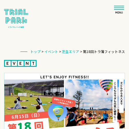
MENU
トップ
>
イベント
>
芝生エリア
>
第18回トラ蒲フィットネス
E
V
E
N
T