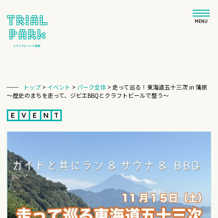
MENU
トップ
>
イベント
>
パーク全体
>
走って巡る！東海道五十三次 in 蒲原
〜歴史のまちを走って、ジビエBBQとクラフトビールで整う〜
E
V
E
N
T