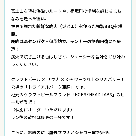
富士山を望む海沿いルートや、宿場町の情緒を感じるまち
なみを走った後は、
伊豆で獲れた新鮮な鹿肉（ジビエ）を使った特製BBQを堪
能。
鹿肉は高タンパク・低脂肪で、ランナーの筋肉回復
にも最
適！
炭火で焼き上げる香ばしさと、ジューシーな旨味をぜひ味わ
ってください。
_
クラフトビール × サウナ × シャワーで極上のリカバリー！
会場の「トライアルパーク蒲原」では、
地元のクラフトビールブランド「HORSEHEAD LABS」のビ
ールが登場！
（個別にオーダーいただけます）
ラン後の乾杯は最高の一杯です！
_
さらに、施設内には
屋外サウナ
と
シャワー室
を完備。