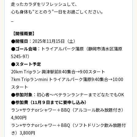
走ったカラダをリフレッシュして、
心も身体も“ととのう”一日をお過ごしください。
_
【開催概要】
●開催日
：2025年11月15日（土）
●ゴール会場
：トライアルパーク蒲原（静岡市清水区蒲原
5245-97）
●スタート予定
20km Tripラン 興津駅前8:40集合→9:00スタート
7km Tripランmini トライアルパーク蒲原9:40集合→10:00
スタート
●参加対象
：初心者〜ベテランランナーまでどなたでもOK
●参加費（11月９日までに要申し込み）
ラン+サウナorシャワー＋BBQ（アルコール飲み放題付き）
4,900円
ラン+サウナorシャワー＋BBQ（ソフトドリンク飲み放題付
き）3,800円