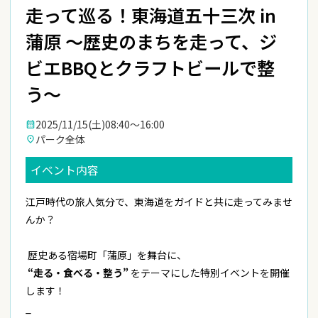
走って巡る！東海道五十三次 in
蒲原 〜歴史のまちを走って、ジ
ビエBBQとクラフトビールで整
う〜
2025/11/15(土)
08:40〜16:00
calendar_month
パーク全体
place
イベント内容
江戸時代の旅人気分で、東海道をガイドと共に走ってみませ
んか？
歴史ある宿場町「蒲原」を舞台に、
“走る・食べる・整う”
をテーマにした特別イベントを開催
します！
_