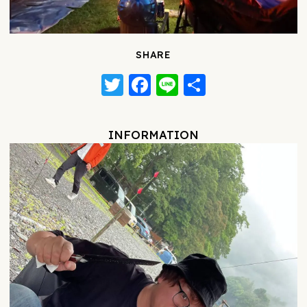
SHARE
Twitter
Facebook
Line
共
有
INFORMATION