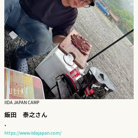
IIDA JAPAN CAMP
飯田 泰之さん
*
https://www.iidajapan.com/