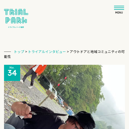
MENU
トップ
>
トライアルインタビュー
>
アウトドアと地域コミュニティの可
能性
No.
34